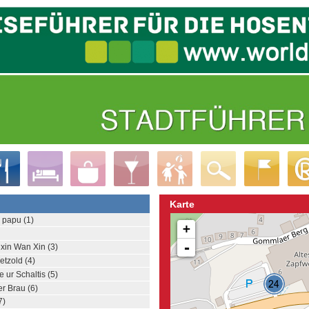
Karte
 papu (1)
+
-
xin Wan Xin (3)
tzold (4)
 ur Schaltis (5)
r Brau (6)
7)