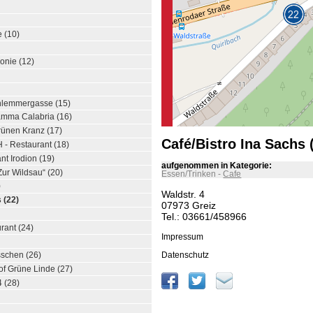
 (10)
onie (12)
hlemmergasse (15)
amma Calabria (16)
rünen Kranz (17)
Café/Bistro Ina Sachs 
 - Restaurant (18)
nt Irodion (19)
aufgenommen in Kategorie:
ur Wildsau“ (20)
Essen/Trinken
-
Cafe
)
Waldstr. 4
 (22)
07973 Greiz
Tel.: 03661/458966
rant (24)
Impressum
Datenschutz
sschen (26)
of Grüne Linde (27)
4 (28)