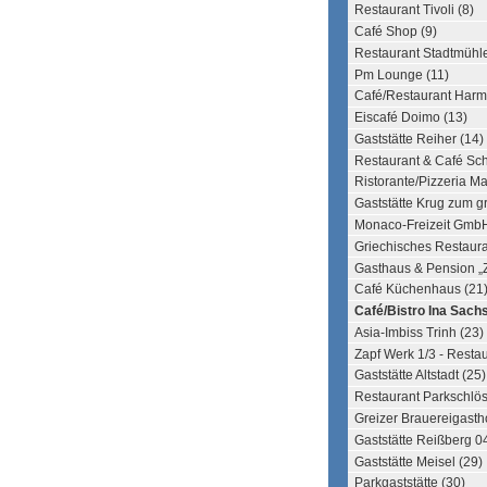
Restaurant Tivoli (8)
Café Shop (9)
Restaurant Stadtmühle
Pm Lounge (11)
Café/Restaurant Harm
Eiscafé Doimo (13)
Gaststätte Reiher (14)
Restaurant & Café Sc
Ristorante/Pizzeria M
Gaststätte Krug zum g
Monaco-Freizeit GmbH
Griechisches Restaura
Gasthaus & Pension „Z
Café Küchenhaus (21
Café/Bistro Ina Sachs
Asia-Imbiss Trinh (23)
Zapf Werk 1/3 - Restau
Gaststätte Altstadt (25)
Restaurant Parkschlö
Greizer Brauereigasth
Gaststätte Reißberg 0
Gaststätte Meisel (29)
Parkgaststätte (30)