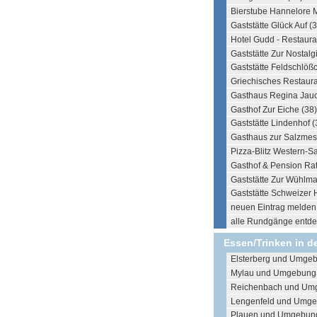
Bierstube Hannelore 
Gaststätte Glück Auf (
Hotel Gudd - Restaura
Gaststätte Zur Nostalg
Gaststätte Feldschlöß
Griechisches Restaura
Gasthaus Regina Jauc
Gasthof Zur Eiche (38)
Gaststätte Lindenhof (
Gasthaus zur Salzmest
Pizza-Blitz Western-S
Gasthof & Pension Rat
Gaststätte Zur Wühlma
Gaststätte Schweizer 
neuen Eintrag melden .
alle Rundgänge entdec
Essen/Trinken in d
Elsterberg und Umgeb
Mylau und Umgebung 
Reichenbach und Um
Lengenfeld und Umge
Plauen und Umgebung