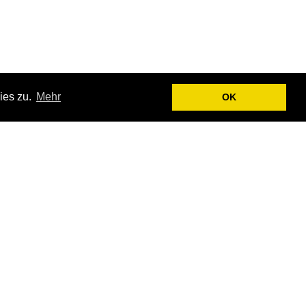
ies zu.
Mehr
OK