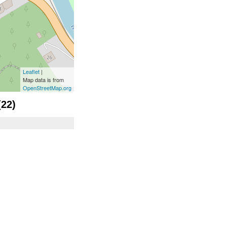
Leaflet
|
Map data is from
OpenStreetMap.org
(22)