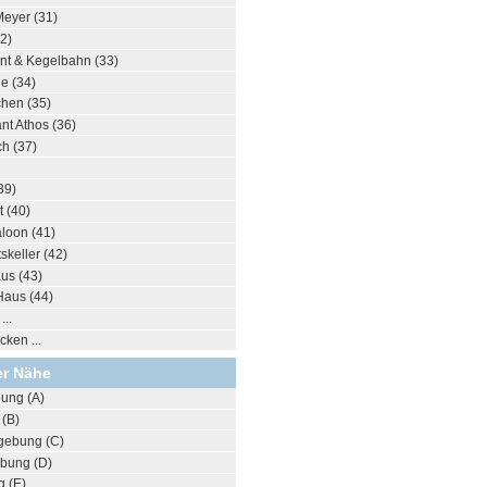
Meyer (31)
32)
nt & Kegelbahn (33)
ie (34)
chen (35)
nt Athos (36)
h (37)
39)
 (40)
aloon (41)
skeller (42)
us (43)
Haus (44)
..
ken ...
er Nähe
ung (A)
(B)
gebung (C)
bung (D)
 (E)