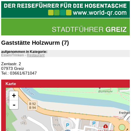
Gaststätte Holzwurm (7)
aufgenommen in Kategorie:
Essen/Trinken
-
Restaurant
Zentastr. 2
07973 Greiz
Tel.: 03661/671047
Karte
+
-