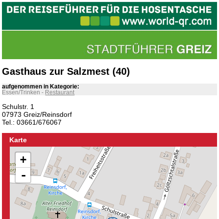
Gasthaus zur Salzmest (40)
aufgenommen in Kategorie:
Essen/Trinken
-
Restaurant
Schulstr. 1
07973 Greiz/Reinsdorf
Tel.: 03661/676067
Karte
+
-