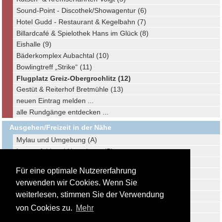
Sound-Point - Discothek/Showagentur (6)
Hotel Gudd - Restaurant & Kegelbahn (7)
Billardcafé & Spielothek Hans im Glück (8)
Eishalle (9)
Bäderkomplex Aubachtal (10)
Bowlingtreff „Strike“ (11)
Flugplatz Greiz-Obergrochlitz (12)
Gestüt & Reiterhof Bretmühle (13)
neuen Eintrag melden ...
alle Rundgänge entdecken ...
Ausgehen/Freizeit in der Nähe
Mylau und Umgebung (A)
Lengenfeld und Umgebung (B)
Plauen und Umgebung (C)
Für eine optimale Nutzererfahrung
Hirschfeld und Umgebung (D)
verwenden wir Cookies. Wenn Sie
Auerbach und Umgebung (E)
weiterlesen, stimmen Sie der Verwendung
Auerbach und Umgebung (F)
Kirchberg und Umgebung (G)
von Cookies zu.
Mehr
Hartmannsdorf und Umgebung (H)