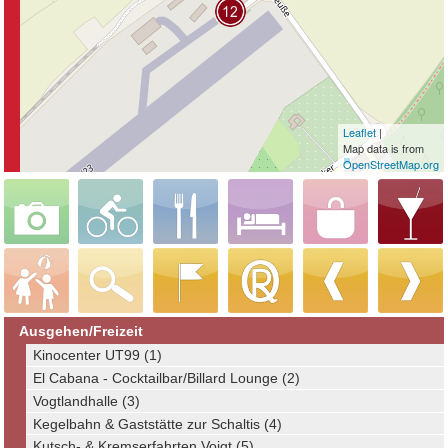
Leaflet
|
Map data is from
OpenStreetMap.org
Ausgehen/Freizeit
Kinocenter UT99 (1)
El Cabana - Cocktailbar/Billard Lounge (2)
Vogtlandhalle (3)
Kegelbahn & Gaststätte zur Schaltis (4)
Kutsch- & Kremserfahrten Voigt (5)