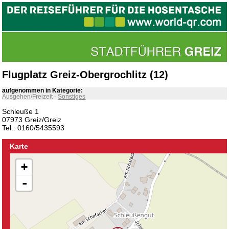
Flugplatz Greiz-Obergrochlitz (12)
aufgenommen in Kategorie:
Ausgehen/Freizeit
-
Sonstiges
Schleuße 1
07973 Greiz/Greiz
Tel.: 0160/5435593
Karte
+
-