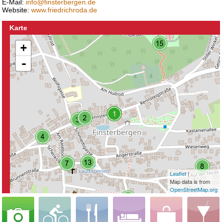
E-Mail:
info@finsterbergen.de
Website:
www.friedrichroda.de
Karte
+
-
Leaflet
|
Map data is from
OpenStreetMap.org