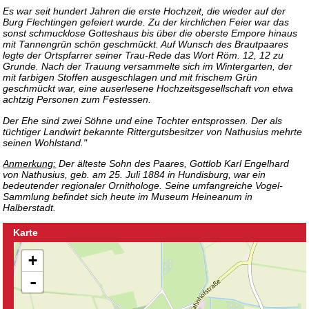
Es war seit hundert Jahren die erste Hochzeit, die wieder auf der
Burg Flechtingen gefeiert wurde. Zu der kirchlichen Feier war das
sonst schmucklose Gotteshaus bis über die oberste Empore hinaus
mit Tannengrün schön geschmückt. Auf Wunsch des Brautpaares
legte der Ortspfarrer seiner Trau-Rede das Wort Röm. 12, 12 zu
Grunde. Nach der Trauung versammelte sich im Wintergarten, der
mit farbigen Stoffen ausgeschlagen und mit frischem Grün
geschmückt war, eine auserlesene Hochzeitsgesellschaft von etwa
achtzig Personen zum Festessen.
Der Ehe sind zwei Söhne und eine Tochter entsprossen. Der als
tüchtiger Landwirt bekannte Rittergutsbesitzer von Nathusius mehrte
seinen Wohlstand."
Anmerkung:
Der älteste Sohn des Paares, Gottlob Karl Engelhard
von Nathusius, geb. am 25. Juli 1884 in Hundisburg, war ein
bedeutender regionaler Ornithologe. Seine umfangreiche Vogel-
Sammlung befindet sich heute im Museum Heineanum in
Halberstadt.
Karte
+
-