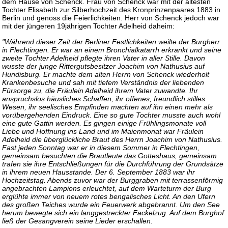
dem Hause von Schenck. Frau von Schenck war mit der ältesten
Tochter Elisabeth zur Silberhochzeit des Kronprinzenpaares 1883 in
Berlin und genoss die Feierlichkeiten. Herr von Schenck jedoch war
mit der jüngeren 19jährigen Tochter Adelheid daheim:
"Während dieser Zeit der Berliner Festlichkeiten weilte der Burgherr
in Flechtingen. Er war an einem Bronchialkatarrh erkrankt und seine
zweite Tochter Adelheid pflegte ihren Vater in aller Stille. Davon
wusste der junge Rittergutsbesitzer Joachim von Nathusius auf
Hundisburg. Er machte dem alten Herrn von Schenck wiederholt
Krankenbesuche und sah mit tiefem Verständnis der liebenden
Fürsorge zu, die Fräulein Adelheid ihrem Vater zuwandte. Ihr
anspruchslos häusliches Schaffen, ihr offenes, freundlich stilles
Wesen, ihr seelisches Empfinden machten auf ihn einen mehr als
vorübergehenden Eindruck. Eine so gute Tochter musste auch wohl
eine gute Gattin werden. Es gingen einige Frühlingsmonate voll
Liebe und Hoffnung ins Land und im Maienmonat war Fräulein
Adelheid die überglückliche Braut des Herrn Joachim von Nathusius.
Fast jeden Sonntag war er in diesem Sommer in Flechtingen,
gemeinsam besuchten die Brautleute das Gotteshaus, gemeinsam
trafen sie ihre Entschließungen für die Durchführung der Grundsätze
in ihrem neuen Hausstande. Der 6. September 1883 war ihr
Hochzeitstag. Abends zuvor war der Burggraben mit terrassenförmig
angebrachten Lampions erleuchtet, auf dem Warteturm der Burg
erglühte immer von neuem rotes bengalisches Licht. An den Ufern
des großen Teiches wurde ein Feuerwerk abgebrannt. Um den See
herum bewegte sich ein langgestreckter Fackelzug. Auf dem Burghof
ließ der Gesangverein seine Lieder erschallen.