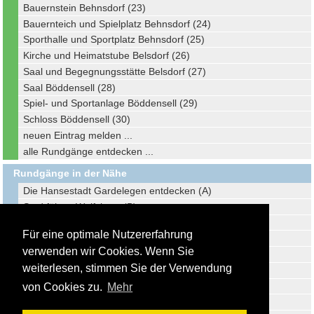
Bauernstein Behnsdorf (23)
Bauernteich und Spielplatz Behnsdorf (24)
Sporthalle und Sportplatz Behnsdorf (25)
Kirche und Heimatstube Belsdorf (26)
Saal und Begegnungsstätte Belsdorf (27)
Saal Böddensell (28)
Spiel- und Sportanlage Böddensell (29)
Schloss Böddensell (30)
neuen Eintrag melden ...
alle Rundgänge entdecken ...
Rundgänge in der Nähe
Die Hansestadt Gardelegen entdecken (A)
Stadtführer Wolfsburg (B)
Stadtführer Oschersleben (C)
Für eine optimale Nutzererfahrung
Stadtführer Magdeburg (D)
verwenden wir Cookies. Wenn Sie
Stadtführer Braunschweig (E)
weiterlesen, stimmen Sie der Verwendung
Stadtführer Halberstadt (F)
Stadtführer Wolfenbüttel (G)
von Cookies zu.
Mehr
Stadtführer Stendal (H)