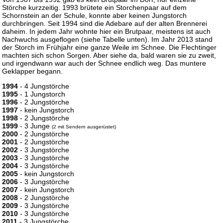
Störche kurzzeitig. 1993 brütete ein Storchenpaar auf dem
Schornstein an der Schule, konnte aber keinen Jungstorch
durchbringen. Seit 1994 sind die Adebare auf der alten Brennerei
daheim. In jedem Jahr wohnte hier ein Brutpaar, meistens ist auch
Nachwuchs ausgeflogen (siehe Tabelle unten). Im Jahr 2013 stand
der Storch im Frühjahr eine ganze Weile im Schnee. Die Flechtinger
machten sich schon Sorgen. Aber siehe da, bald waren sie zu zweit,
und irgendwann war auch der Schnee endlich weg. Das muntere
Geklapper begann.
1994
- 4 Jungstörche
1995
- 1 Jungstorch
1996
- 2 Jungstörche
1997
- kein Jungstorch
1998
- 2 Jungstörche
1999
- 3 Junge
(2 mit Sendern ausgerüstet)
2000
- 2 Jungstörche
2001
- 2 Jungstörche
2002
- 3 Jungstörche
2003
- 3 Jungstörche
2004
- 3 Jungstörche
2005
- kein Jungstorch
2006
- 3 Jungstörche
2007
- kein Jungstorch
2008
- 2 Jungstörche
2009
- 3 Jungstörche
2010
- 3 Jungstörche
2011
- 3 Jungstörche