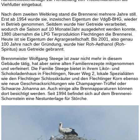
Viehfutter eingebaut.
Nach dem zweiten Weltkrieg stand die Brennerei mehrere Jahre still.
Erst ab 1954 wurde sie, inzwischen Eigentum der VdgB-BHG, wieder
in Betrieb genommen. Seitdem wurde hier Getreide verarbeitet,
wodurch die Saison auf 10 Monate/Jahr ausgedehnt werden konnte.
1980 übernahm die LPG Tierproduktion Flechtingen die Brennerei.
Heute ist sie Eigentum der Agrargesellschaft. Bis 2001, also genau
100 Jahre nach der Gründung, wurde hier Roh-Aethanol (Roh-
Spiritus) aus Getreide gebrannt.
Brennmeister Wolfgang Steege ist zwar nicht mehr in diesem
Gebäude tätig, hat aber seine alten Familienrezepte mitgenommen
und verfeinert. Die Familie Steege bietet in ihrem Likör- und
Schokoladenhaus in Flechtingen, Neuer Weg 2, lokale Spezialiäten
wie den Flechtinger Schlosskräuter und den Flechtinger Korn ebenso
wie neue Geschmacksrichtungen wie Champagner-Trüffel oder
Schwarze Johanna an. Auch einige alte Brennapparaturen können
dort besichtigt werden. Seit 1994 befindet sich auf dem Brennerei-
Schornstein eine Nestunterlage für Störche.