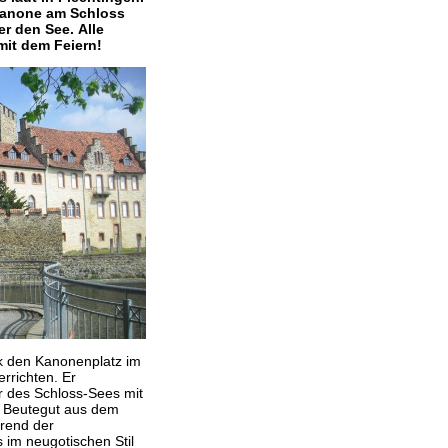
 Kanone am Schloss
er den See.
Alle
mit dem Feiern!
k den Kanonenplatz im
rrichten. Er
r des Schloss-Sees mit
m Beutegut aus dem
hrend der
im neugotischen Stil