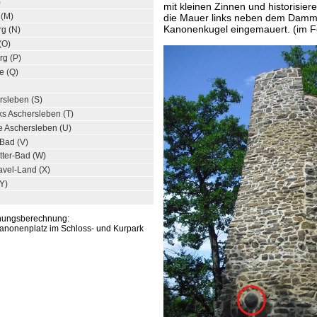
)
mit kleinen Zinnen und historisie
 (M)
die Mauer links neben dem Damm
Kanonenkugel eingemauert. (im Fot
rg (N)
(O)
rg (P)
e (Q)
rsleben (S)
s Aschersleben (T)
e Aschersleben (U)
-Bad (V)
tter-Bad (W)
avel-Land (X)
Y)
rnungsberechnung:
 Kanonenplatz im Schloss- und Kurpark