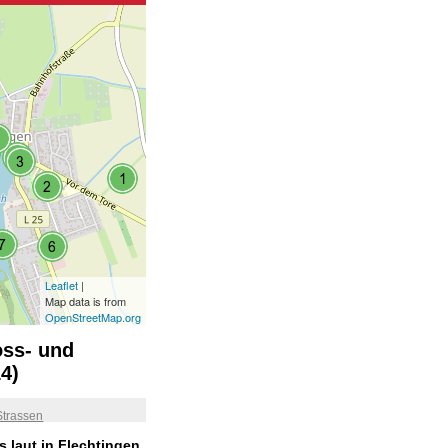
Leaflet
|
Map data is from
OpenStreetMap.org
oss- und
4)
Strassen
 laut in Flechtingen.