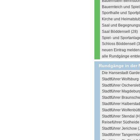
Bauernstein Behnsdorf
Bauernteich und Spiel
Sporthalle und Sportp
Kirche und Heimatstub
Saal und Begegnungsst
Saal Böddensell (28)
Spiel- und Sportanlag
Schloss Böddensell (3
neuen Eintrag melden .
alle Rundgänge entdec
Rundgänge in der 
Die Hansestadt Garde
Stadtführer Wolfsburg 
Stadtführer Oschersle
Stadtführer Magdebur
Stadtführer Braunschw
Stadtführer Halberstad
Stadtführer Wolfenbütt
Stadtführer Stendal (H
Reiseführer Südheide 
Stadtführer Jerichow (
Stadtführer Tangermü