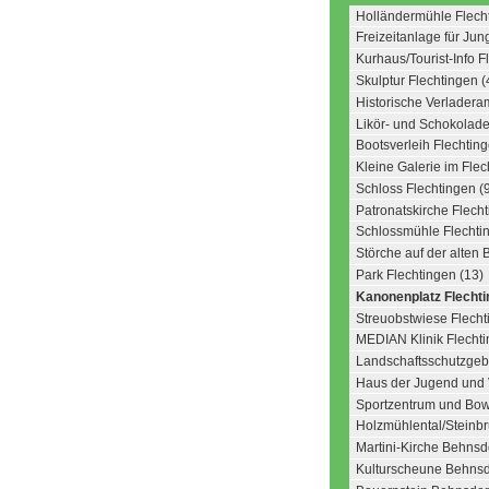
Holländermühle Flecht
Freizeitanlage für Jung
Kurhaus/Tourist-Info F
Skulptur Flechtingen (
Historische Verladera
Likör- und Schokolade
Bootsverleih Flechting
Kleine Galerie im Flec
Schloss Flechtingen (
Patronatskirche Flecht
Schlossmühle Flechtin
Störche auf der alten 
Park Flechtingen (13)
Kanonenplatz Flechti
Streuobstwiese Flecht
MEDIAN Klinik Flechti
Landschaftsschutzgebi
Haus der Jugend und V
Sportzentrum und Bow
Holzmühlental/Steinbr
Martini-Kirche Behnsdo
Kulturscheune Behnsd