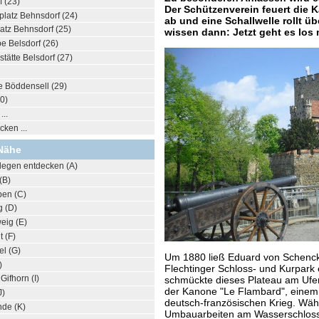
 (23)
Der Schützenverein feuert die
platz Behnsdorf (24)
ab und eine Schallwelle rollt üb
latz Behnsdorf (25)
wissen dann: Jetzt geht es los 
e Belsdorf (26)
ätte Belsdorf (27)
e Böddensell (29)
0)
..
ken ...
Nähe
legen entdecken (A)
(B)
ben (C)
g (D)
eig (E)
t (F)
el (G)
Um 1880 ließ Eduard von Schenc
)
Flechtinger Schloss- und Kurpark e
Gifhorn (I)
schmückte dieses Plateau am Ufe
der Kanone "Le Flambard", eine
J)
deutsch-französischen Krieg. Wä
nde (K)
Umbauarbeiten am Wasserschloss 