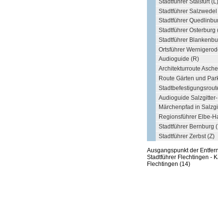
Stadtführer Staßfurt (L
Stadtführer Salzwedel
Stadtführer Quedlinbu
Stadtführer Osterburg 
Stadtführer Blankenbu
Ortsführer Wernigerod
Audioguide (R)
Architekturroute Asche
Route Gärten und Park
Stadtbefestigungsrout
Audioguide Salzgitter
Märchenpfad in Salzgi
Regionsführer Elbe-H
Stadtführer Bernburg (
Stadtführer Zerbst (Z)
Ausgangspunkt der Entfe
Stadtführer Flechtingen -
Flechtingen (14)