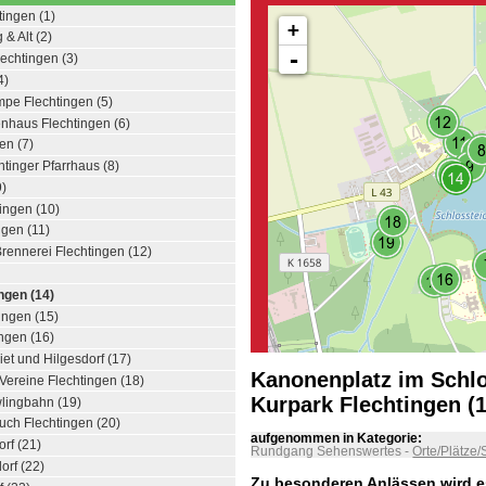
ingen (1)
+
 & Alt (2)
-
lechtingen (3)
4)
mpe Flechtingen (5)
nhaus Flechtingen (6)
en (7)
htinger Pfarrhaus (8)
9)
ingen (10)
gen (11)
Brennerei Flechtingen (12)
ngen (14)
ingen (15)
ngen (16)
et und Hilgesdorf (17)
Kanonenplatz im Schl
ereine Flechtingen (18)
Kurpark Flechtingen (1
lingbahn (19)
uch Flechtingen (20)
aufgenommen in Kategorie:
rf (21)
Rundgang Sehenswertes
-
Orte/Plätze/
orf (22)
Zu besonderen Anlässen wird es