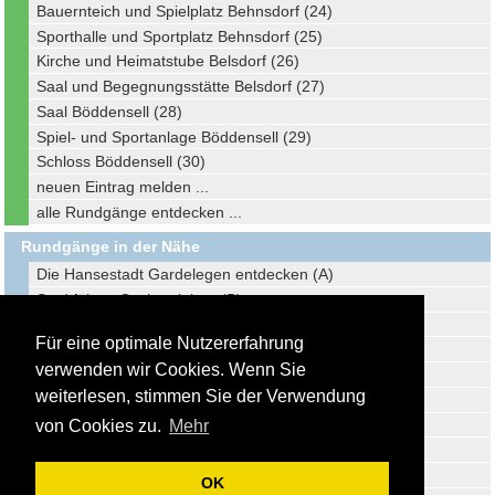
Bauernteich und Spielplatz Behnsdorf (24)
Sporthalle und Sportplatz Behnsdorf (25)
Kirche und Heimatstube Belsdorf (26)
Saal und Begegnungsstätte Belsdorf (27)
Saal Böddensell (28)
Spiel- und Sportanlage Böddensell (29)
Schloss Böddensell (30)
neuen Eintrag melden ...
alle Rundgänge entdecken ...
Rundgänge in der Nähe
Die Hansestadt Gardelegen entdecken (A)
Stadtführer Oschersleben (B)
Stadtführer Wolfsburg (C)
Für eine optimale Nutzererfahrung
Stadtführer Magdeburg (D)
verwenden wir Cookies. Wenn Sie
Stadtführer Halberstadt (E)
weiterlesen, stimmen Sie der Verwendung
Stadtführer Braunschweig (F)
Stadtführer Wolfenbüttel (G)
von Cookies zu.
Mehr
Reiseführer Südheide Gifhorn (H)
Stadtführer Stendal (I)
OK