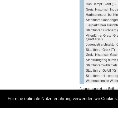
Das Dampf Event (L)
Greiz: Historisch Indu
Hartmannsdorf bei Kir
Stadtführer Johanngeo
Tierparkführer Hirschf
Stadtführer Kirchberg 
Villenführer Greiz | G
Quartier (R)
Jugendstilarchitektur G
Stadtführer Greiz (T)
Greiz: Historisch Gas
Stadtrundgang durch H
Stadtführer Wildenfels
Stadtführer Gefell (X)
Stadtführer Hirschberg
Weihnachten im Weihn
Ausgangspunkt der Entfe
Stadtführer Historisches S
Für eine optimale Nutzererfahrung verwenden wir Cookies