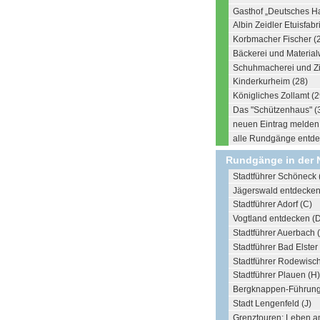
Gasthof „Deutsches Ha
Albin Zeidler Etuisfabr
Korbmacher Fischer (
Bäckerei und Material
Schuhmacherei und Zig
Kinderkurheim (28)
Königliches Zollamt (2
Das "Schützenhaus" (
neuen Eintrag melden .
alle Rundgänge entdec
Rundgänge in der 
Stadtführer Schöneck 
Jägerswald entdecken
Stadtführer Adorf (C)
Vogtland entdecken (
Stadtführer Auerbach 
Stadtführer Bad Elster 
Stadtführer Rodewisch
Stadtführer Plauen (H)
Bergknappen-Führung 
Stadt Lengenfeld (J)
Grenztouren: Leben a