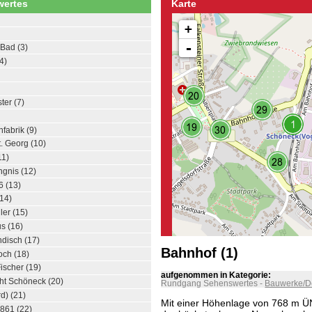
ertes
Karte
+
-
Bad (3)
4)
ter (7)
fabrik (9)
t. Georg (10)
11)
ngnis (12)
6 (13)
(14)
ler (15)
s (16)
ndisch (17)
Bahnhof (1)
och (18)
ischer (19)
aufgenommen in Kategorie:
ht Schöneck (20)
Rundgang Sehenswertes
-
Bauwerke/D
d) (21)
Mit einer Höhenlage von 768 m Ü
861 (22)