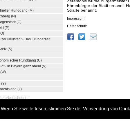
Zeremonie wurde Bürgermeister 
Ehrenbürger der Stadt ernannt. He
Straße benannt.
strieller Rundgang (M)
chberg (N)
Impressum
rgenstadt (O)
Datenschutz
eld (P)
(Q)
reizer Neustadt - Das Gründerzeit
reiz (S)
tronomischer Rundgang (U)
of - in Bayern ganz oben! (V)
 (W)
 (Y)
achtsland (Z)
rnungsberechnung:
chöneck - Bahnhof (1)
. Wenn Sie weiterlesen, stimmen Sie der Verwendung von Cook