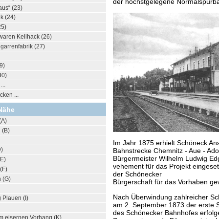
der höchstgelegene Normalspurba
us“ (23)
ik (24)
25)
waren Keilhack (26)
arrenfabrik (27)
9)
30)
..
ken ...
Nähe
(A)
 (B)
Im Jahr 1875 erhielt Schöneck An
D)
Bahnstrecke Chemnitz - Aue - Ado
Bürgermeister Wilhelm Ludwig Edg
(E)
vehement für das Projekt eingeset
(F)
der Schönecker
 (G)
Bürgerschaft für das Vorhaben g
Nach Überwindung zahlreicher Sch
Plauen (I)
am 2. September 1873 der erste 
des Schönecker Bahnhofes erfolg
m eisernen Vorhang (K)