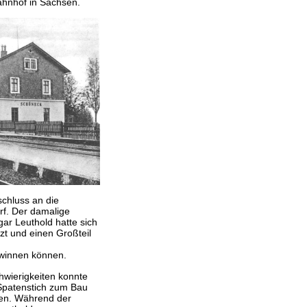
hnhof in Sachsen.
schluss an die
rf. Der damalige
ar Leuthold hatte sich
zt und einen Großteil
ewinnen können.
wierigkeiten konnte
Spatenstich zum Bau
en. Während der