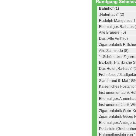
Rundgang Sehensw
Bahnhof (1)
„Huterhaus“ (2)
Rudolph Mangelsdorf-
Ehemaliges Rathaus (
Alte Brauerei (5)
Das „Alte Amt“ (6)
Zigarrenfabrik F. Schus
Alte Schmiede (8)
1. Schönecker Zigarren
Ev.-Luth. Pfarrkirche S
Das Hotel „Rathaus“ (
Frohnfeste / Stadtgefä
Stadtbrand 9. Mai 185
Kaiserliches Postamt 
Instrumentenfabrik Hül
Ehemaliges Armenhau
Instrumentenfabrik Wi
Zigarrenfabrik Gebr. K
Zigarrenfabrik Georg F
Ehemaliges Amtsgeric
Pechstein (Griebenher
Halbmeilenstein von 1