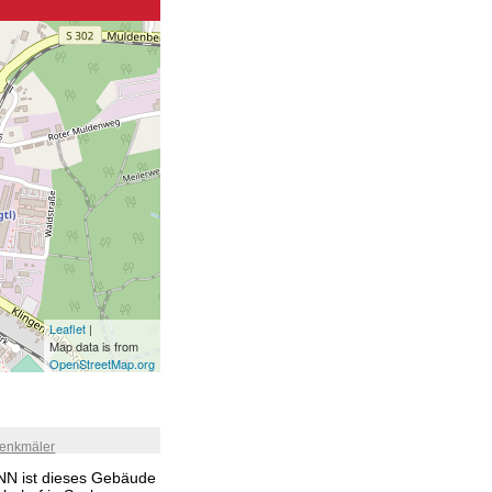
Leaflet
|
Map data is from
OpenStreetMap.org
enkmäler
NN ist dieses Gebäude