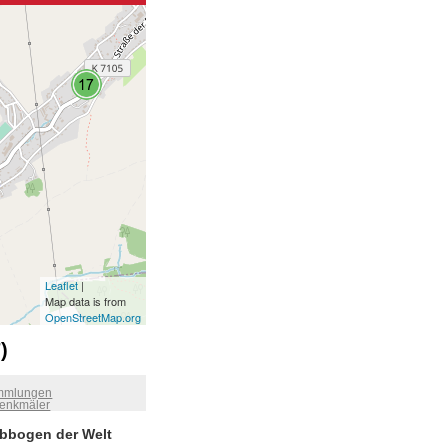
Leaflet
|
Map data is from
OpenStreetMap.org
)
mmlungen
enkmäler
ibbogen der Welt