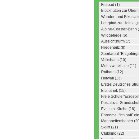
Freibad (1)
Blockhütten zur Übern
Wander- und Bikestati
Lehrpfad zur Heimatg
Alpine-Coaster-Bahn (
Wildgehege (6)
Aussichtsturm (7)
Fliegenpilz (8)
Sportareal "Erzgebirgs
Volkshaus (10)
Mehrzweckhalle (11)
Rathaus (12)
Hofwall (13)
Erstes Deutsches Str
Bibliothek (15)
Freie Schule "Erzgebir
Pestalozzi-Grundschul
Ev.-Luth. Kirche (18)
Ehrenmal "Ich hatt´ e
Marionettentheater (2
Skilift (21)
Clubkino (22)