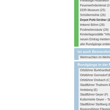
Freiwillige Feuerwehr 
Feuerwehrdenkmal (2
DDR-Museum (25)
Schüllermühle (26)
Depot Pohl-Ströher (
Imkerei Böhm (28)
Postmeilensäule (29)
Kindertagesstätte "Vil
neuen Eintrag melden .
alle Rundgänge entdec
Ist auch Bestandte
Weihnachten im Weih
Rundgänge in der 
Ortsführer Burkhardtsd
Ortsführer Gornsdorf (
Ortsführer Drebach (C
Stadtführer Thalheim 
Amtsberg (E)
Stadtführer Geyer (F)
Kulturmeile Geyer – T
Stadtführer Stollberg (
Regionsführer Elterlein