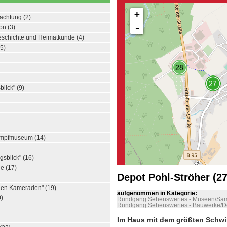
+
achtung (2)
-
on (3)
eschichte und Heimatkunde (4)
5)
blick" (9)
umpfmuseum (14)
gsblick" (16)
e (17)
Depot Pohl-Ströher (27
inen Kameraden" (19)
aufgenommen in Kategorie:
0)
Rundgang Sehenswertes
-
Museen/Sa
Rundgang Sehenswertes
-
Bauwerke/D
Im Haus mit dem größten Schw