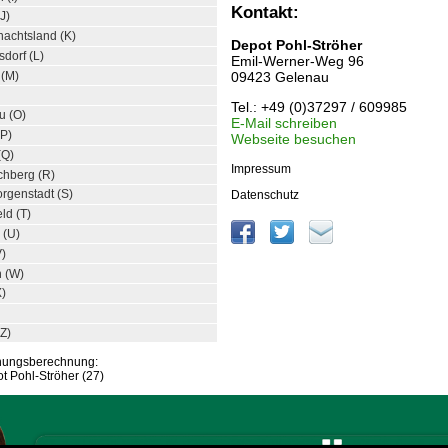
Kontakt:
J)
achtsland (K)
Depot Pohl-Ströher
dorf (L)
Emil-Werner-Weg 96
 (M)
09423 Gelenau
Tel.: +49 (0)37297 / 609985
u (O)
E-Mail schreiben
(P)
Webseite besuchen
(Q)
Impressum
chberg (R)
rgenstadt (S)
Datenschutz
ld (T)
 (U)
V)
h (W)
X)
Z)
rnungsberechnung:
t Pohl-Ströher (27)