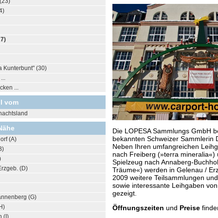
(23)
4)
27)
la Kunterbunt" (30)
..
ken ...
il vom
nachtsland
Nähe
Die LOPESA Sammlungs GmbH bet
bekannten Schweizer Sammlerin Dr
orf (A)
Neben Ihren umfangreichen Leihg
B)
nach Freiberg (»terra mineralia«)
)
Spielzeug nach Annaberg-Buchhol
Erzgeb. (D)
Träume«) werden in Gelenau / Erz
2009 weitere Teilsammlungen und
sowie interessante Leihgaben von
gezeigt.
annenberg (G)
H)
Öffnungszeiten
und
Preise
finde
 (I)