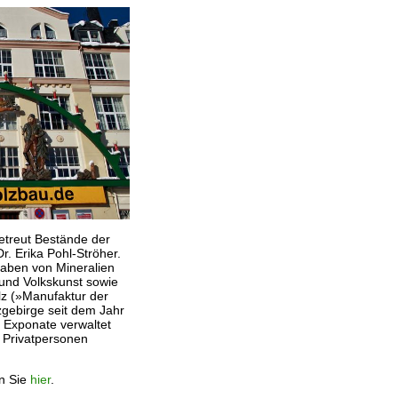
reut Bestände der
. Erika Pohl-Ströher.
aben von Mineralien
 und Volkskunst sowie
z (»Manufaktur der
gebirge seit dem Jahr
 Exponate verwaltet
 Privatpersonen
n Sie
hier
.