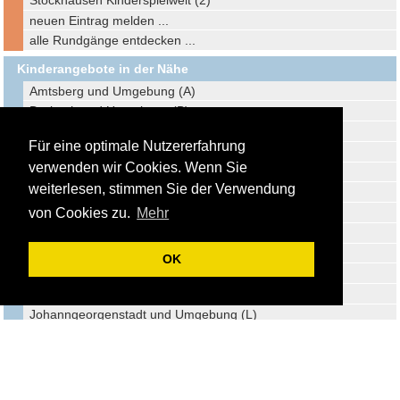
neuen Eintrag melden ...
alle Rundgänge entdecken ...
Kinderangebote in der Nähe
Amtsberg und Umgebung (A)
Drebach und Umgebung (B)
Freiberg und Umgebung (C)
Für eine optimale Nutzererfahrung
Geyer und Umgebung (D)
verwenden wir Cookies. Wenn Sie
Dippoldiswalde und Umgebung (E)
weiterlesen, stimmen Sie der Verwendung
Elterlein und Umgebung (F)
Chemnitz und Umgebung (G)
von Cookies zu.
Mehr
Stollberg und Umgebung (H)
Wilsdruff und Umgebung (I)
OK
Freital und Umgebung (J)
Mittweida und Umgebung (K)
Johanngeorgenstadt und Umgebung (L)
Dresden und Umgebung (M)
Radebeul und Umgebung (N)
Mülsen und Umgebung (O)
Meißen und Umgebung (P)