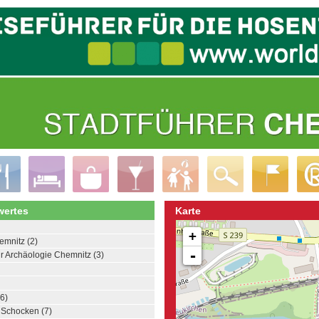
ertes
Karte
+
mnitz (2)
-
r Archäologie Chemnitz (3)
6)
Schocken (7)