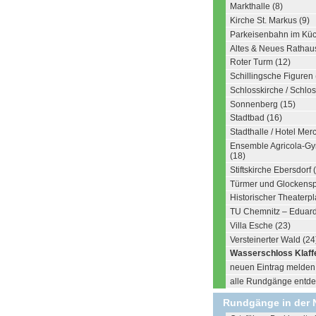
Markthalle (8)
Kirche St. Markus (9)
Parkeisenbahn im Küc
Altes & Neues Rathaus
Roter Turm (12)
Schillingsche Figuren 
Schlosskirche / Schl
Sonnenberg (15)
Stadtbad (16)
Stadthalle / Hotel Mer
Ensemble Agricola-Gy
(18)
Stiftskirche Ebersdorf 
Türmer und Glockenspi
Historischer Theaterpl
TU Chemnitz – Eduard
Villa Esche (23)
Versteinerter Wald (24
Wasserschloss Klaff
neuen Eintrag melden .
alle Rundgänge entdec
Rundgänge in der 