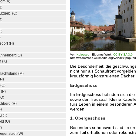
orf (A)
B)
Erzgeb. (C)
D)
F)
)
dorf (H)
Von
Kolossos
-
Eigenes Werk
,
CC BY-SA 3.0
,
annenberg (J)
https://commons.wikimedia.org/w/index.php?c
n (K)
Die Besonderheit: die geschwung
nicht nur als Schaufront vorgeble
achtsland (M)
kreuzförmig konstruierten Dächer 
(N)
Erdgeschoss
 (O)
 (P)
Im Erdgeschoss befinden sich die
(Q)
sowie der Trausaal "Kleine Kapell
chberg (R)
fürs Leben in einem besonderen 
werden.
S)
u (T)
1. Obergeschoss
eld (U)
Besonders sehenswert sind im er
V)
zum Teil erhaltenen oder rekonst
orgenstadt (W)