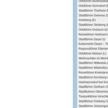
Ortsführer Burkhardtsd
Ortsführer Gornsdorf (
Stadtführer Thalheim 
Stadtführer Gelenau (
Amtsberg (E)
Stadtführer Stollberg (
Ortsführer Drebach (G
Reiseführer Hartmanns
Stadtführer Geyer (I)
Kulturmeile Geyer – T
Regionsführer Elterlei
Ortsführer Mülsen (L)
Weihnachten im Weihn
Stadtführer Mittweida 
Stadtführer Wildenfels
Reiseführer Kriebstein
Stadtführer Kirchberg 
Hartmannsdorf bei Kir
Stadtführer Geithain (
Stadtfuehrer Olbernha
Tierparkführer Hirschf
Stadtführer Freiberg (
Stadtführer Johannge