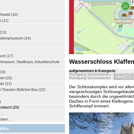
hwald (10)
 (11)
(13)
ossbergmuseum (14)
cure (17)
Wasserschloss Klaffen
mnasium, Stadthaus, Industrieschule
aufgenommen in Kategorie:
(19)
Rundgang Sehenswertes
-
Burgen/Schl
el (20)
Rundgang Sehenswertes
-
Bauwerke/D
atz (21)
Der Schlosskomplex wird vor all
-Theodor-Böttcher-Bau (22)
viergeschossigen Schlossgebäude
besonders durch die ungewöhnlic
Daches in Form eines Kielbogens 
)
Schiffsrumpf erinnert.
enbach (25)
..
ken ...
Nähe