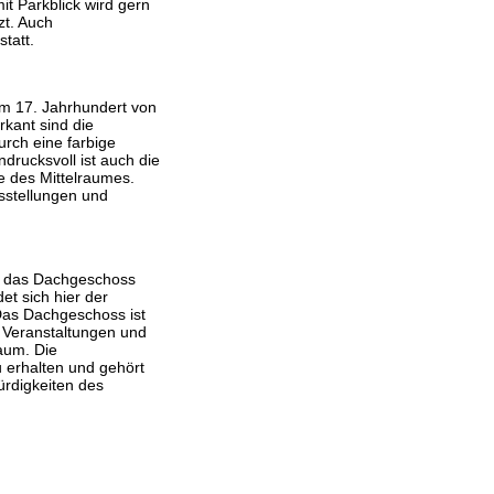
it Parkblick wird gern
zt. Auch
tatt.
m 17. Jahrhundert von
rkant sind die
rch eine farbige
ndrucksvoll ist auch die
e des Mittelraumes.
sstellungen und
te das Dachgeschoss
det sich hier der
Das Dachgeschoss ist
le Veranstaltungen und
raum. Die
u erhalten und gehört
rdigkeiten des