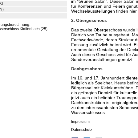
im "Grünen Salon". Dieser Salon m
X)
für Konferenzen und Feiern genut
(Y)
Wechselausstellungen finden hier s
2. Obergeschoss
rnungsberechnung:
sserschloss Klaffenbach (25)
Das zweite Obergeschoss wurde i
Dietrich von Taube ausgebaut. Ma
Fachwerkwände, deren Struktur du
Fassung zusätzlich betont wird. Ei
ornamentale Gestaltung der Deck
Auch dieses Geschoss wird für Au
Sonderveranstaltungen genutzt.
Dachgeschoss
Im 16. und 17. Jahrhundert dien
lediglich als Speicher. Heute befin
Bürgersaal mit Kleinkunstbühne. 
ein gefragtes Domizil für kulturel
jetzt auch ein beliebter Trauungs
Dachkonstruktion ist originalgetre
zu den interessantesten Sehenswü
Wasserschlosses.
Impressum
Datenschutz