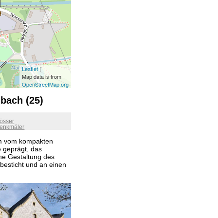
Leaflet
|
Map data is from
OpenStreetMap.org
bach (25)
össer
enkmäler
em vom kompakten
 geprägt, das
he Gestaltung des
besticht und an einen