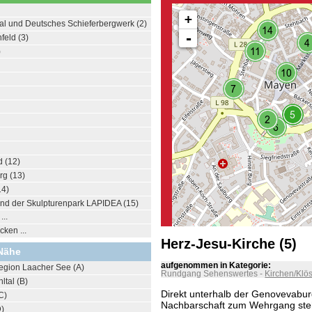
+
tal und Deutsches Schieferbergwerk (2)
-
feld (3)
)
 (12)
g (13)
14)
nd der Skulpturenpark LAPIDEA (15)
..
ken ...
Herz-Jesu-Kirche (5)
Nähe
aufgenommen in Kategorie:
egion Laacher See (A)
Rundgang Sehenswertes
-
Kirchen/Klös
ltal (B)
Direkt unterhalb der Genovevaburg
C)
Nachbarschaft zum Wehrgang steh
D)