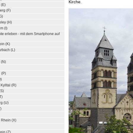
Kirche.
 (E)
erg (F)
G)
ley (H)
m (I)
te erleben - mit dem Smartphone auf
ein (K)
arbach (L)
 (N)
 (P)
Q)
ylltal (R)
(S)
T)
g (U)
)
 Rhein (X)
ein (Z)