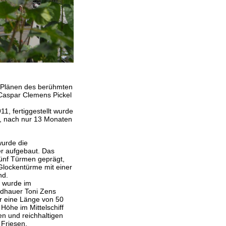
 Plänen des berühmten
Caspar Clemens Pickel
1, fertiggestellt wurde
2, nach nur 13 Monaten
wurde die
r aufgebaut. Das
fünf Türmen geprägt,
Glockentürme mit einer
nd.
m wurde im
ldhauer Toni Zens
er eine Länge von 50
Höhe im Mittelschiff
en und reichhaltigen
 Friesen,