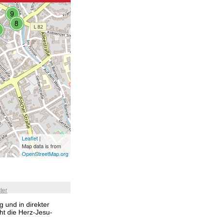
Leaflet
|
Map data is from
OpenStreetMap.org
ter
 und in direkter
t die Herz-Jesu-