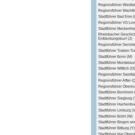
Regionsführer Wiedtal
Regionsführer Wachtb
Stadtführer Bad Ems (
Regionsführer VG Lore
Stadtführer Meckenhei
Rheinbacher Geschich
Entdeckungstour! (J)
Regionsführer Gerolst
Stadtführer Traben-Tr
Stadtführer Bonn (M)
Stadtführer Montabaur
Stadtführer Wittlich (O)
Regionsführer Swisttal
Regionsführer Alfter (
Regionsführer Oberes K
Stadtführer Bornheim 
Stadtführer Siegburg (
Stadtführer Hachenbur
Stadtführer Limburg (V
Stadtführer Brühl (W)
Stadtführer Bingen am
Stadtführer Bitburg (Y)
Stadtführer Idar Oberst