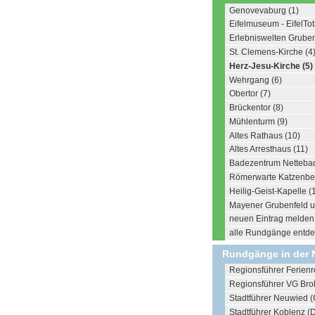
Genovevaburg (1)
Eifelmuseum - EifelTo
Erlebniswelten Gruben
St. Clemens-Kirche (4
Herz-Jesu-Kirche (5)
Wehrgang (6)
Obertor (7)
Brückentor (8)
Mühlenturm (9)
Altes Rathaus (10)
Altes Arresthaus (11)
Badezentrum Nettebad
Römerwarte Katzenber
Heilig-Geist-Kapelle (
Mayener Grubenfeld u
neuen Eintrag melden .
alle Rundgänge entdec
Rundgänge in der 
Regionsführer Ferienr
Regionsführer VG Broh
Stadtführer Neuwied (
Stadtführer Koblenz (