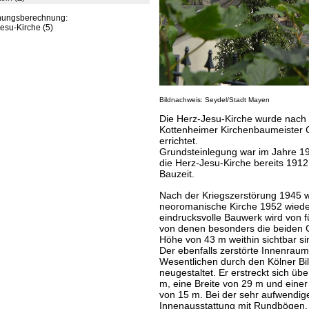
rnungsberechnung:
esu-Kirche (5)
Bildnachweis: Seydel/Stadt Mayen
Die Herz-Jesu-Kirche wurde nach
Kottenheimer Kirchenbaumeister 
errichtet.
Grundsteinlegung war im Jahre 191
die Herz-Jesu-Kirche bereits 191
Bauzeit.
Nach der Kriegszerstörung 1945 
neoromanische Kirche 1952 wiede
eindrucksvolle Bauwerk wird von 
von denen besonders die beiden 
Höhe von 43 m weithin sichtbar si
Der ebenfalls zerstörte Innenrau
Wesentlichen durch den Kölner Bi
neugestaltet. Er erstreckt sich üb
m, eine Breite von 29 m und einer 
von 15 m. Bei der sehr aufwendig
Innenausstattung mit Rundbögen,