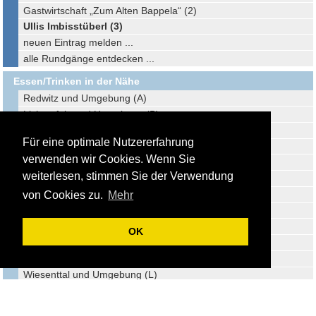
Gastwirtschaft „Zum Alten Bappela“ (2)
Ullis Imbisstüberl (3)
neuen Eintrag melden ...
alle Rundgänge entdecken ...
Essen/Trinken in der Nähe
Redwitz und Umgebung (A)
Lichtenfels und Umgebung (B)
Kronach und Umgebung (C)
Für eine optimale Nutzererfahrung
Kulmbach und Umgebung (D)
verwenden wir Cookies. Wenn Sie
Neustadt b. Coburg und Umgebung (E)
weiterlesen, stimmen Sie der Verwendung
Coburg und Umgebung (F)
Steinach und Umgebung (G)
von Cookies zu.
Mehr
Bayreuth und Umgebung (H)
Bad Berneck und Umgebung (I)
OK
Waischenfeld und Umgebung (J)
Bamberg und Umgebung (K)
Wiesenttal und Umgebung (L)
Ebermannstadt und Umgebung (M)
Straufhain und Umgebung (N)