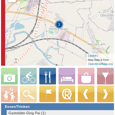
Leaflet
|
Map data is from
OpenStreetMap.org
Essen/Trinken
Gaststätte Ging Pai (1)