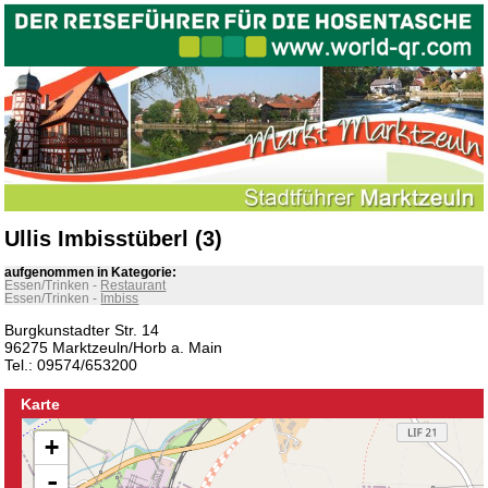
Ullis Imbisstüberl (3)
aufgenommen in Kategorie:
Essen/Trinken
-
Restaurant
Essen/Trinken
-
Imbiss
Burgkunstadter Str. 14
96275 Marktzeuln/Horb a. Main
Tel.: 09574/653200
Karte
+
-