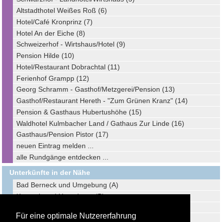
Altstadthotel Weißes Roß (6)
Hotel/Café Kronprinz (7)
Hotel An der Eiche (8)
Schweizerhof - Wirtshaus/Hotel (9)
Pension Hilde (10)
Hotel/Restaurant Dobrachtal (11)
Ferienhof Grampp (12)
Georg Schramm - Gasthof/Metzgerei/Pension (13)
Gasthof/Restaurant Hereth - "Zum Grünen Kranz" (14)
Pension & Gasthaus Hubertushöhe (15)
Waldhotel Kulmbacher Land / Gathaus Zur Linde (16)
Gasthaus/Pension Pistor (17)
neuen Eintrag melden ...
alle Rundgänge entdecken ...
Unterkünfte in der Nähe
Bad Berneck und Umgebung (A)
Kronach und Umgebung (B)
Bayreuth und Umgebung (C)
Für eine optimale Nutzererfahrung
Lichtenfels und Umgebung (D)