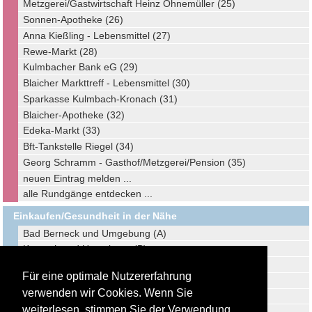
Metzgerei/Gastwirtschaft Heinz Ohnemüller (25)
Sonnen-Apotheke (26)
Anna Kießling - Lebensmittel (27)
Rewe-Markt (28)
Kulmbacher Bank eG (29)
Blaicher Markttreff - Lebensmittel (30)
Sparkasse Kulmbach-Kronach (31)
Blaicher-Apotheke (32)
Edeka-Markt (33)
Bft-Tankstelle Riegel (34)
Georg Schramm - Gasthof/Metzgerei/Pension (35)
neuen Eintrag melden ...
alle Rundgänge entdecken ...
Einkaufen/Gesundheit in der Nähe
Bad Berneck und Umgebung (A)
Kronach und Umgebung (B)
Redwitz und Umgebung (C)
Für eine optimale Nutzererfahrung
Bayreuth und Umgebung (D)
verwenden wir Cookies. Wenn Sie
Marktzeuln und Umgebung (E)
weiterlesen, stimmen Sie der Verwendung