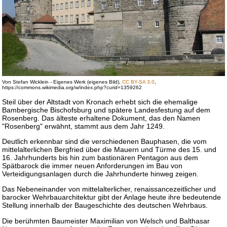
Von Stefan Wicklein -
Eigenes Werk
(eigenes Bild),
CC BY-SA 3.0
,
https://commons.wikimedia.org/w/index.php?curid=1359262
Steil über der Altstadt von Kronach erhebt sich die ehemalige
Bambergische Bischofsburg und spätere Landesfestung auf dem
Rosenberg. Das älteste erhaltene Dokument, das den Namen
"Rosenberg" erwähnt, stammt aus dem Jahr 1249.
Deutlich erkennbar sind die verschiedenen Bauphasen, die vom
mittelalterlichen Bergfried über die Mauern und Türme des 15. und
16. Jahrhunderts bis hin zum bastionären Pentagon aus dem
Spätbarock die immer neuen Anforderungen im Bau von
Verteidigungsanlagen durch die Jahrhunderte hinweg zeigen.
Das Nebeneinander von mittelalterlicher, renaissancezeitlicher und
barocker Wehrbauarchitektur gibt der Anlage heute ihre bedeutende
Stellung innerhalb der Baugeschichte des deutschen Wehrbaus.
Die berühmten Baumeister Maximilian von Welsch und Balthasar