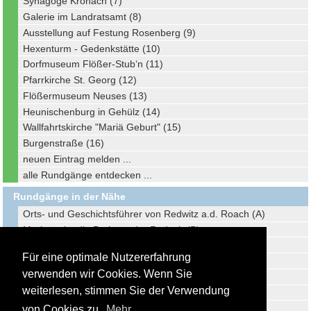
Synagoge Kronach (7)
Galerie im Landratsamt (8)
Ausstellung auf Festung Rosenberg (9)
Hexenturm - Gedenkstätte (10)
Dorfmuseum Flößer-Stub‘n (11)
Pfarrkirche St. Georg (12)
Flößermuseum Neuses (13)
Heunischenburg in Gehülz (14)
Wallfahrtskirche "Mariä Geburt" (15)
Burgenstraße (16)
neuen Eintrag melden ...
alle Rundgänge entdecken ...
Rundgänge in der Nähe
Orts- und Geschichtsführer von Redwitz a.d. Roach (A)
Marktzeuln, die Perle an der Rodach (B)
Stadtführer Neustadt b. Coburg (C)
Für eine optimale Nutzererfahrung
Stadtführer Kulmbach (D)
verwenden wir Cookies. Wenn Sie
Stadtführer Lichtenfels (E)
weiterlesen, stimmen Sie der Verwendung
Stadtführer Steinach/Thüringen (F)
Stadtführer Coburg (G)
von Cookies zu.
Mehr