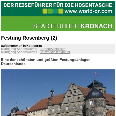
Festung Rosenberg (2)
aufgenommen in Kategorie:
Rundgang Sehenswertes
-
Burgen/Schlösser
Rundgang Sehenswertes
-
Bauwerke/Denkmäler
Eine der schönsten und größten Festungsanlagen
Deutschlands