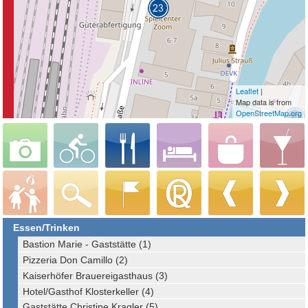
Leaflet
|
Map data is from
OpenStreetMap.org
Essen/Trinken
Bastion Marie - Gaststätte (1)
Pizzeria Don Camillo (2)
Kaiserhöfer Brauereigasthaus (3)
Hotel/Gasthof Klosterkeller (4)
Gaststätte Christine Kragler (5)