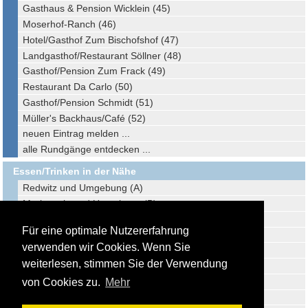
Gasthaus & Pension Wicklein (45)
Moserhof-Ranch (46)
Hotel/Gasthof Zum Bischofshof (47)
Landgasthof/Restaurant Söllner (48)
Gasthof/Pension Zum Frack (49)
Restaurant Da Carlo (50)
Gasthof/Pension Schmidt (51)
Müller's Backhaus/Café (52)
neuen Eintrag melden ...
alle Rundgänge entdecken ...
Essen/Trinken in der Nähe
Redwitz und Umgebung (A)
Marktzeuln und Umgebung (B)
Neustadt b. Coburg und Umgebung (C)
Für eine optimale Nutzererfahrung
Kulmbach und Umgebung (D)
verwenden wir Cookies. Wenn Sie
Lichtenfels und Umgebung (E)
weiterlesen, stimmen Sie der Verwendung
Steinach und Umgebung (F)
Coburg und Umgebung (G)
von Cookies zu.
Mehr
Probstzella und Umgebung (H)