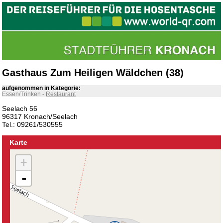
Gasthaus Zum Heiligen Wäldchen (38)
aufgenommen in Kategorie:
Essen/Trinken
-
Restaurant
Seelach 56
96317 Kronach/Seelach
Tel.: 09261/530555
Karte
+
-