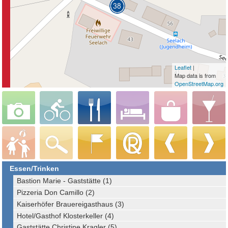
Leaflet
|
Map data is from
OpenStreetMap.org
Essen/Trinken
Bastion Marie - Gaststätte (1)
Pizzeria Don Camillo (2)
Kaiserhöfer Brauereigasthaus (3)
Hotel/Gasthof Klosterkeller (4)
Gaststätte Christine Kragler (5)