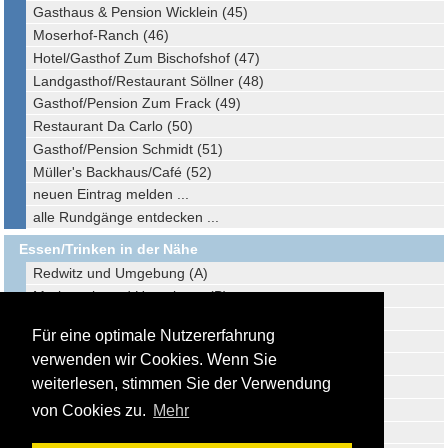
Gasthaus & Pension Wicklein (45)
Moserhof-Ranch (46)
Hotel/Gasthof Zum Bischofshof (47)
Landgasthof/Restaurant Söllner (48)
Gasthof/Pension Zum Frack (49)
Restaurant Da Carlo (50)
Gasthof/Pension Schmidt (51)
Müller's Backhaus/Café (52)
neuen Eintrag melden ...
alle Rundgänge entdecken ...
Essen/Trinken in der Nähe
Redwitz und Umgebung (A)
Marktzeuln und Umgebung (B)
Neustadt b. Coburg und Umgebung (C)
Für eine optimale Nutzererfahrung
Kulmbach und Umgebung (D)
verwenden wir Cookies. Wenn Sie
Lichtenfels und Umgebung (E)
weiterlesen, stimmen Sie der Verwendung
Steinach und Umgebung (F)
Coburg und Umgebung (G)
von Cookies zu.
Mehr
Probstzella und Umgebung (H)