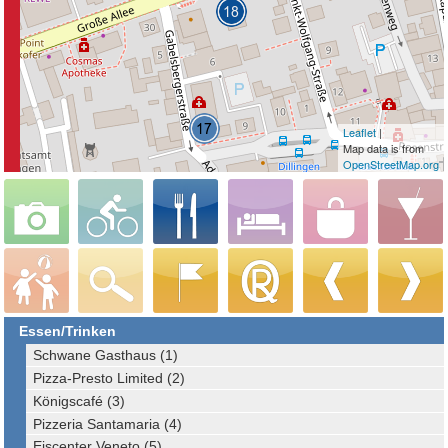
Leaflet
|
Map data is from
OpenStreetMap.org
Essen/Trinken
Schwane Gasthaus (1)
Pizza-Presto Limited (2)
Königscafé (3)
Pizzeria Santamaria (4)
Eiscenter Veneto (5)