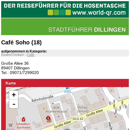
Café Soho (18)
aufgenommen in Kategorie:
Essen/Trinken
-
Cafe
Große Allee 36
89407 Dillingen
Tel.: 09071/7299020
Karte
+
-