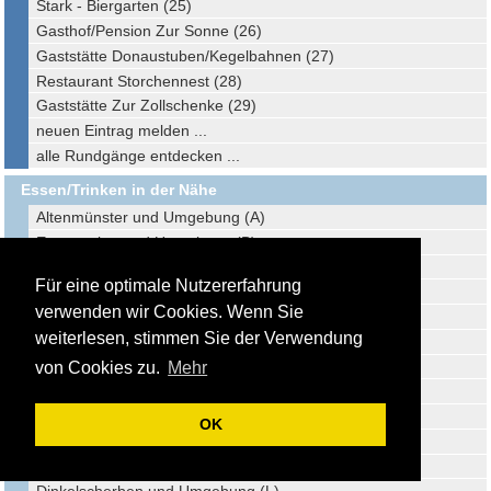
Stark - Biergarten (25)
Gasthof/Pension Zur Sonne (26)
Gaststätte Donaustuben/Kegelbahnen (27)
Restaurant Storchennest (28)
Gaststätte Zur Zollschenke (29)
neuen Eintrag melden ...
alle Rundgänge entdecken ...
Essen/Trinken in der Nähe
Altenmünster und Umgebung (A)
Emersacker und Umgebung (B)
Welden und Umgebung (C)
Für eine optimale Nutzererfahrung
Zusmarshausen und Umgebung (D)
verwenden wir Cookies. Wenn Sie
Heretsried und Umgebung (E)
weiterlesen, stimmen Sie der Verwendung
Bonstetten und Umgebung (F)
Adelsried und Umgebung (G)
von Cookies zu.
Mehr
Allmannshofen und Umgebung (H)
Horgau und Umgebung (I)
OK
Donauwörth und Umgebung (J)
Biberbach und Umgebung (K)