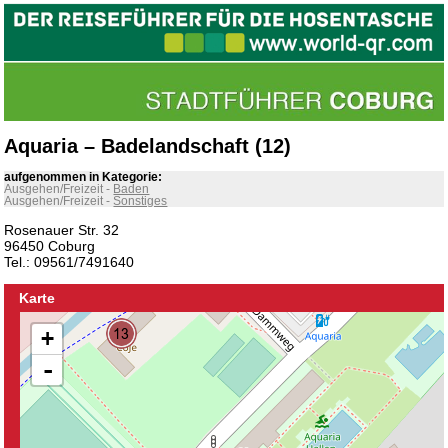
Aquaria – Badelandschaft (12)
aufgenommen in Kategorie:
Ausgehen/Freizeit
-
Baden
Ausgehen/Freizeit
-
Sonstiges
Rosenauer Str. 32
96450 Coburg
Tel.: 09561/7491640
Karte
+
-