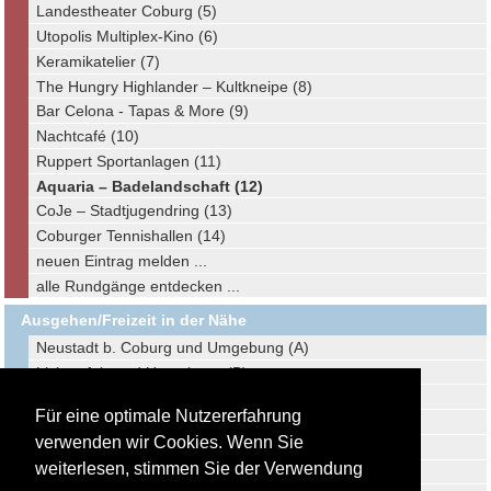
Landestheater Coburg (5)
Utopolis Multiplex-Kino (6)
Keramikatelier (7)
The Hungry Highlander – Kultkneipe (8)
Bar Celona - Tapas & More (9)
Nachtcafé (10)
Ruppert Sportanlagen (11)
Aquaria – Badelandschaft (12)
CoJe – Stadtjugendring (13)
Coburger Tennishallen (14)
neuen Eintrag melden ...
alle Rundgänge entdecken ...
Ausgehen/Freizeit in der Nähe
Neustadt b. Coburg und Umgebung (A)
Lichtenfels und Umgebung (B)
Redwitz und Umgebung (C)
Für eine optimale Nutzererfahrung
Steinach und Umgebung (D)
verwenden wir Cookies. Wenn Sie
Hildburghausen und Umgebung (E)
weiterlesen, stimmen Sie der Verwendung
Kronach und Umgebung (F)