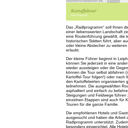
Wandern/Radfahren etc.
-
Radweg
Das „Radlprogramm“ soll Ihnen die
einer liebenswerten Landschaft z
eine Routenführung gewählt, die te
historischen Stätten führt, aber a
oder kleine Abstecher zu weitere
erlaubt.
Der kleine Führer beginnt in Leiph
können Sie jederzeit in eine ande
wieder aussteigen oder die Gegen
können die Tour selbst abfahren
Kartoffel-Tour folgen!) oder nach
den Kartoffelwirten organisierten 
teilnehmen. Die ausgewählten Ro
asphaltiert und einfach zu befahre
Steigungen und Feldwege führen z
einzelnen Etappen sind auch für K
Touren für die ganze Familie.
Die empfohlenen Hotels und Gasts
ausgesucht und haben die Arbeit
Radlprogramm unterstützt. Zudem 
besonders eingerichtet. Alle Hote