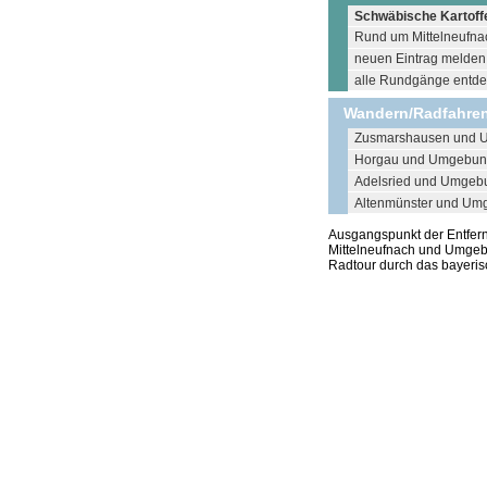
Schwäbische Kartoffe
Rund um Mittelneufnac
neuen Eintrag melden .
alle Rundgänge entdec
Wandern/Radfahren 
Zusmarshausen und 
Horgau und Umgebun
Adelsried und Umgeb
Altenmünster und Um
Ausgangspunkt der Entfe
Mittelneufnach und Umgebu
Radtour durch das bayeri