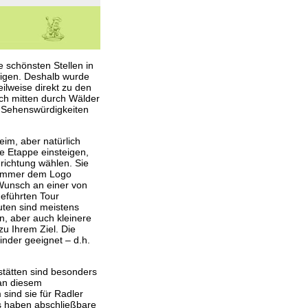
 schönsten Stellen in
eigen. Deshalb wurde
ilweise direkt zu den
uch mitten durch Wälder
n Sehenswürdigkeiten
eim, aber natürlich
re Etappe einsteigen,
richtung wählen. Sie
 (immer dem Logo
 Wunsch an einer von
geführten Tour
uten sind meistens
n, aber auch kleinere
u Ihrem Ziel. Die
inder geeignet – d.h.
tätten sind besonders
 an diesem
sind sie für Radler
ls haben abschließbare