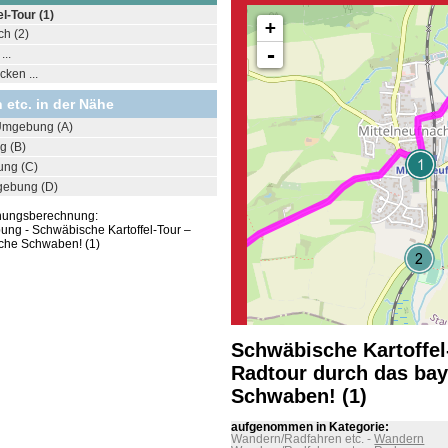
l-Tour (1)
+
h (2)
-
..
ken ...
etc. in der Nähe
Umgebung (A)
g (B)
ung (C)
gebung (D)
rnungsberechnung:
ng - Schwäbische Kartoffel-Tour –
sche Schwaben! (1)
Schwäbische Kartoffel
Radtour durch das bay
Schwaben! (1)
aufgenommen in Kategorie:
Wandern/Radfahren etc.
-
Wandern