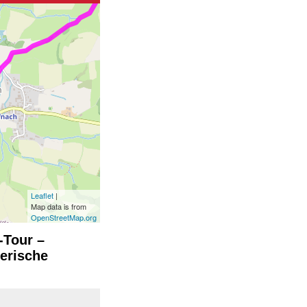
Leaflet
|
Map data is from
OpenStreetMap.org
-Tour –
erische