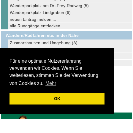
Wanderparkplatz am Dr.-Frey-Radweg (5)
Wanderparkplatz Lindgraben (6)
neuen Eintrag melden ...
alle Rundgänge entdecken ...
Wandern/Radfahren etc. in der Nähe
Zusmarshausen und Umgebung (A)
Adelsried und Umgebung (B)
Altenmünster und Umgebung (C)
Für eine optimale Nutzererfahrung
Mittelneufnach und Umgebung (D)
verwenden wir Cookies. Wenn Sie
Ausgangspunkt der Entfernungsberechnung:
weiterlesen, stimmen Sie der Verwendung
Horgau und Umgebung - Asangparkplatz (2)
von Cookies zu.
Mehr
Impressum
Datenschutz
OK