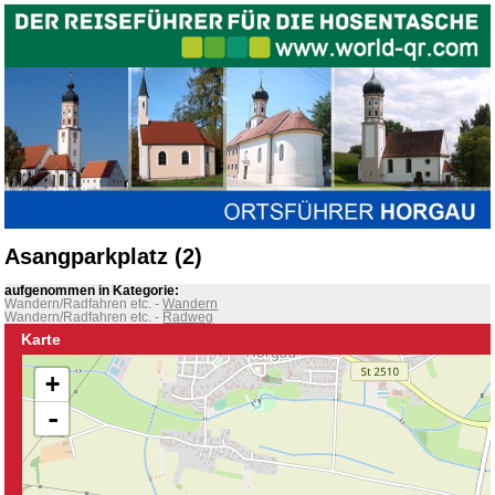
Asangparkplatz (2)
aufgenommen in Kategorie:
Wandern/Radfahren etc.
-
Wandern
Wandern/Radfahren etc.
-
Radweg
Karte
+
-