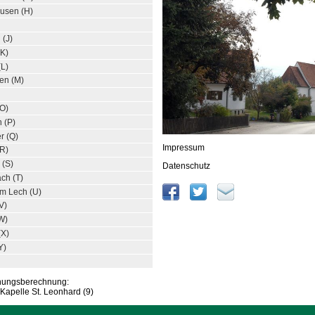
usen (H)
 (J)
(K)
(L)
fen (M)
(O)
n (P)
r (Q)
Impressum
(R)
 (S)
Datenschutz
ach (T)
am Lech (U)
V)
W)
(X)
Y)
rnungsberechnung:
Kapelle St. Leonhard (9)