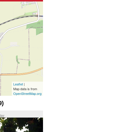
Leaflet
|
Map data is from
OpenStreetMap.org
9)
ter