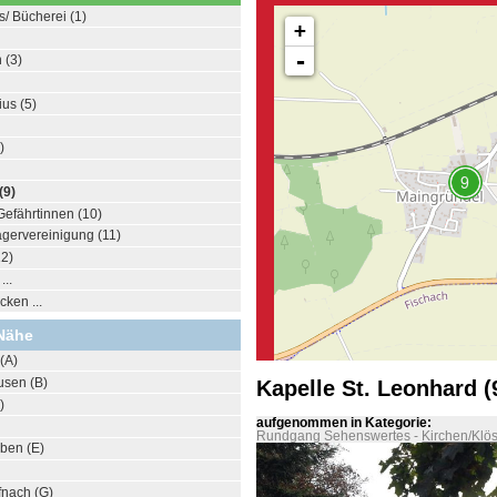
s/ Bücherei (1)
+
-
 (3)
ius (5)
)
(9)
Gefährtinnen (10)
ervereinigung (11)
12)
..
ken ...
Nähe
(A)
usen (B)
Kapelle St. Leonhard (
)
aufgenommen in Kategorie:
Rundgang Sehenswertes
-
Kirchen/Klös
rben (E)
fnach (G)