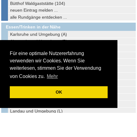
Bütthof Waldgaststätte (104)
neuen Eintrag melden ...
alle Rundgänge entdecken ...
Essen/Trinken in der Nähe
Karlsruhe und Umgebung (A)
Altensteig und Umgebung (B)
Freudenstadt und Umgebung (C)
Für eine optimale Nutzererfahrung
Dornstetten und Umgebung (D)
verwenden wir Cookies. Wenn Sie
Pforzheim und Umgebung (E)
weiterlesen, stimmen Sie der Verwendung
Calw und Umgebung (F)
Waldachtal und Umgebung (G)
von Cookies zu.
Mehr
Offenburg und Umgebung (H)
Wildberg und Umgebung (I)
OK
Bellheim und Umgebung (J)
Herrenberg und Umgebung (K)
Landau und Umgebung (L)
Sulz am Neckar und Umgebung (M)
Dahn und Umgebung (N)
Rottenburg und Umgebung (O)