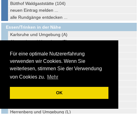
Bütthof Waldgaststätte (104)
neuen Eintrag melden ...
alle Rundgänge entdecken ...
Essen/Trinken in der Nähe
Karlsruhe und Umgebung (A)
Altensteig und Umgebung (B)
Freudenstadt und Umgebung (C)
Für eine optimale Nutzererfahrung
Pforzheim und Umgebung (D)
verwenden wir Cookies. Wenn Sie
Calw und Umgebung (E)
weiterlesen, stimmen Sie der Verwendung
Dornstetten und Umgebung (F)
Waldachtal und Umgebung (G)
von Cookies zu.
Mehr
Offenburg und Umgebung (H)
Wildberg und Umgebung (I)
OK
Bellheim und Umgebung (J)
Landau und Umgebung (K)
Herrenberg und Umgebung (L)
Sulz am Neckar und Umgebung (M)
Dahn und Umgebung (N)
Sulzfeld und Umgebung (O)