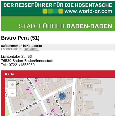
Bistro Pera (51)
aufgenommen in Kategorie:
Essen/Trinken
-
Restaurant
Lichtentaler Str. 53
76530 Baden-Baden/Innenstadt
Tel.: 07221/1858069
Karte
+
-