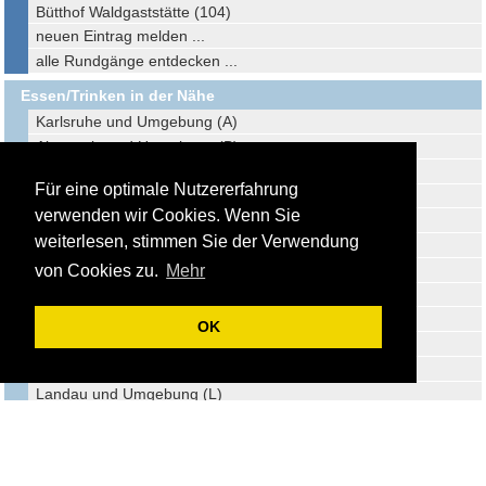
Bütthof Waldgaststätte (104)
neuen Eintrag melden ...
alle Rundgänge entdecken ...
Essen/Trinken in der Nähe
Karlsruhe und Umgebung (A)
Altensteig und Umgebung (B)
Freudenstadt und Umgebung (C)
Für eine optimale Nutzererfahrung
Pforzheim und Umgebung (D)
verwenden wir Cookies. Wenn Sie
Dornstetten und Umgebung (E)
weiterlesen, stimmen Sie der Verwendung
Calw und Umgebung (F)
Waldachtal und Umgebung (G)
von Cookies zu.
Mehr
Offenburg und Umgebung (H)
Wildberg und Umgebung (I)
OK
Bellheim und Umgebung (J)
Herrenberg und Umgebung (K)
Landau und Umgebung (L)
Sulz am Neckar und Umgebung (M)
Dahn und Umgebung (N)
Rottenburg und Umgebung (O)