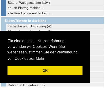
Bütthof Waldgaststätte (104)
neuen Eintrag melden ...
alle Rundgänge entdecken ...
Essen/Trinken in der Nähe
Karlsruhe und Umgebung (A)
Pforzheim und Umgebung (B)
Altensteig und Umgebung (C)
Für eine optimale Nutzererfahrung
Offenburg und Umgebung (D)
verwenden wir Cookies. Wenn Sie
Freudenstadt und Umgebung (E)
weiterlesen, stimmen Sie der Verwendung
Calw und Umgebung (F)
Bellheim und Umgebung (G)
von Cookies zu.
Mehr
Landau und Umgebung (H)
Dornstetten und Umgebung (I)
OK
Waldachtal und Umgebung (J)
Wildberg und Umgebung (K)
Dahn und Umgebung (L)
Herrenberg und Umgebung (M)
Sulzfeld und Umgebung (N)
Sulz am Neckar und Umgebung (O)