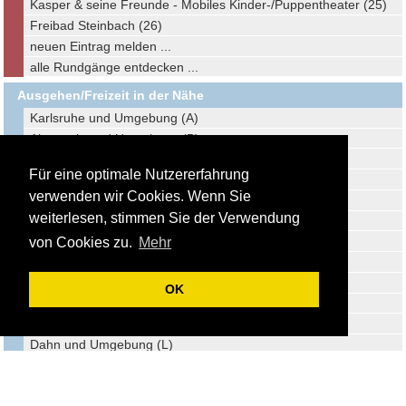
Kasper & seine Freunde - Mobiles Kinder-/Puppentheater (25)
Freibad Steinbach (26)
neuen Eintrag melden ...
alle Rundgänge entdecken ...
Ausgehen/Freizeit in der Nähe
Karlsruhe und Umgebung (A)
Altensteig und Umgebung (B)
Freudenstadt und Umgebung (C)
Für eine optimale Nutzererfahrung
Pforzheim und Umgebung (D)
verwenden wir Cookies. Wenn Sie
Offenburg und Umgebung (E)
weiterlesen, stimmen Sie der Verwendung
Calw und Umgebung (F)
Dornstetten und Umgebung (G)
von Cookies zu.
Mehr
Waldachtal und Umgebung (H)
Wildberg und Umgebung (I)
OK
Bellheim und Umgebung (J)
Landau und Umgebung (K)
Dahn und Umgebung (L)
Herrenberg und Umgebung (M)
Sulz am Neckar und Umgebung (N)