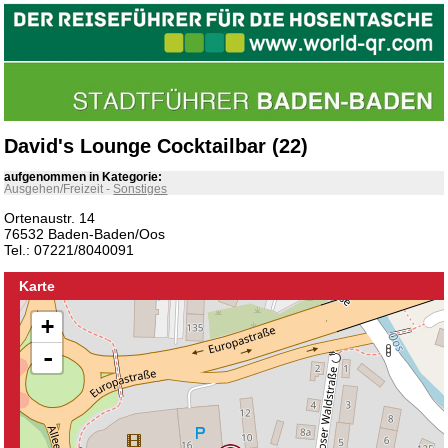
David's Lounge Cocktailbar (22)
aufgenommen in Kategorie:
Ausgehen/Freizeit
-
Sonstiges
Ortenaustr. 14
76532 Baden-Baden/Oos
Tel.: 07221/8040091
Karte
+
-